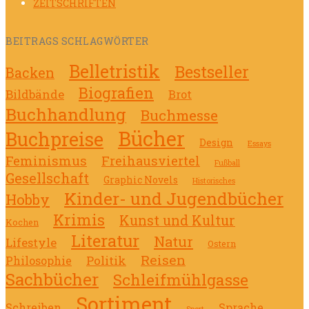
ZEITSCHRIFTEN
BEITRAGS SCHLAGWÖRTER
Belletristik
Bestseller
Backen
Biografien
Bildbände
Brot
Buchhandlung
Buchmesse
Bücher
Buchpreise
Design
Essays
Feminismus
Freihausviertel
Fußball
Gesellschaft
Graphic Novels
Historisches
Kinder- und Jugendbücher
Hobby
Krimis
Kunst und Kultur
Kochen
Literatur
Natur
Lifestyle
Ostern
Reisen
Politik
Philosophie
Sachbücher
Schleifmühlgasse
Sortiment
Schreiben
Sprache