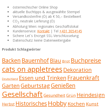
österreichischer Online Shop
aktuelle Buchtipps & ausgewählte Stempel
Versandkostenfrei (Ö) ab € 50,– Bestellwert
CO
neutrale Lieferung (Ö)
2
Abholung Wien: regionales Geschäftslokal
Kundenservice:
Kontakt
| Tel
+431 3054145
Sichere Let`s Encrypt SSL-Verschlüsselung
Datenschutz: keine Datenweitergabe
Produkt Schlagwörter
Buchpreise
Backen
Bauernhof
Blau
Brot
cats on appletrees
Dekoration
Frauenkraft
Essen und Trinken
Deutschland
Genießen
Garten
Geburtstag
Gesellschaft
Heindesign
Gesundheit
Grün
Hobby
Historisches
Kochen
Kunst
Herbst