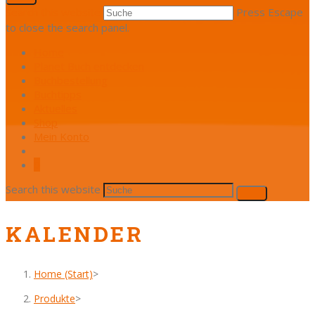
Search this website
Press Escape
to close the search panel.
Home
Planet Buch entdecken
Buchbestellung
Buchtipps
Aktuelles
Shop
Mein Konto
0
Search this website
KALENDER
Home (Start)
>
Produkte
>